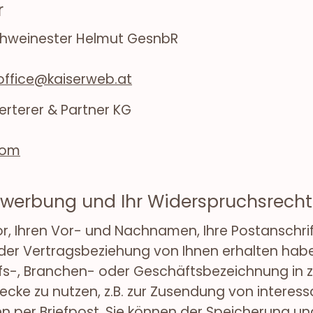
r
chweinester Helmut GesnbR
office@kaiserweb.at
Perterer & Partner KG
com
werbung und Ihr Widerspruchsrecht
r, Ihren Vor- und Nachnamen, Ihre Postanschrif
er Vertragsbeziehung von Ihnen erhalten haben
rufs-, Branchen- oder Geschäftsbezeichnung in
ecke zu nutzen, z.B. zur Zusendung von intere
n per Briefpost. Sie können der Speicherung u