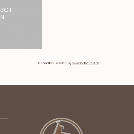
EBOT
EN
© Landhausdielen by
www.holzdirekt.at